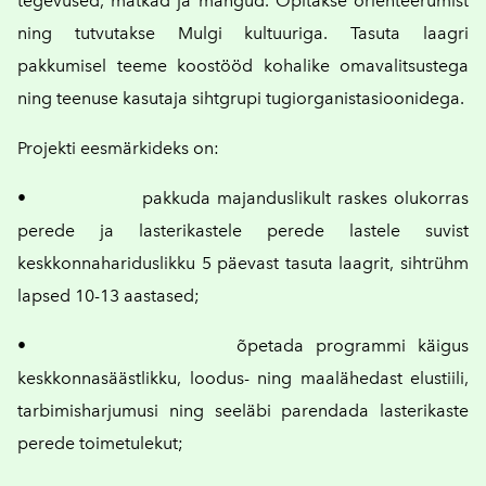
tegevused, matkad ja mängud. Õpitakse orienteerumist
ning tutvutakse Mulgi kultuuriga. Tasuta laagri
pakkumisel teeme koostööd kohalike omavalitsustega
ning teenuse kasutaja sihtgrupi tugiorganistasioonidega.
Projekti eesmärkideks on:
• pakkuda majanduslikult raskes olukorras
perede ja lasterikastele perede lastele suvist
keskkonnahariduslikku 5 päevast tasuta laagrit, sihtrühm
lapsed 10-13 aastased;
• õpetada programmi käigus
keskkonnasäästlikku, loodus- ning maalähedast elustiili,
tarbimisharjumusi ning seeläbi parendada lasterikaste
perede toimetulekut;