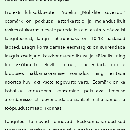
Projekti lühikokkuvõte: Projekti „Muhklite suvekool“
eesmärk on pakkuda lasterikastele ja majanduslikult
raskes olukorras olevate perede lastele tasuta 5-päevalist
laagriteenust, laagri rühtrühmaks on 10-13 aastased
lapsed. Laagri korraldamise eesmärgiks on suurendada
laagris osalejate keskkonnateadlikkust ja säästliku ning
loodussõbraliku eluviisi oskusi, suurendada noorte
looduses hakkamasaamise võimalusi ning tekitada
noortes huvi aktiivsete tegevuste vastu. Eesmärk on ka
kohaliku kogukonna kaasamine pakutava teenuse
arendamisse, et leevendada sotsiaalset mahajäämust ja
tööpuudust maapiirkonnas.
Laagrites toimuvad erinevad keskkonnahariduslikud