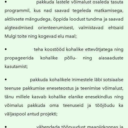
• pakkuda lastele võimalust osaleda tasuta
programmil, kus nad saavad tegeleda matkamisega,
aktiivsete mängudega, õppida loodust tundma ja saavad
algteadmised orienteerumisest, valmistavad ehtsaid
Mulgi toite ning kogevad elu maal;
• teha koostööd kohalike ettevõtjatega ning
propageerida kohalike põllu- ning aiasaaduste
kasutamist;
• pakkuda kohalikele inimestele läbi sotsiaalse
teenuse pakkumise eneseteostus ja teenimise võimalust,
tänu millele kasvab kohalike elanike enesekindlus ning
võimalus pakkuda oma teenuseid ja tööjõudu ka
väljaspool antud projekti;
• vähendada tööpuudust maapiirkonnas ja