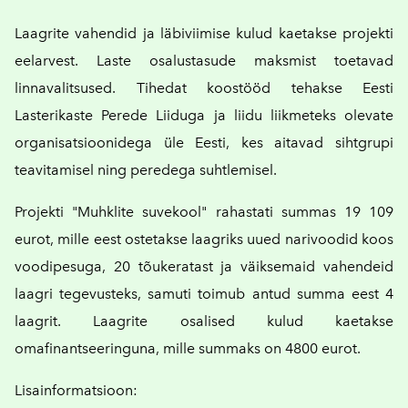
Laagrite vahendid ja läbiviimise kulud kaetakse projekti
eelarvest. Laste osalustasude maksmist toetavad
linnavalitsused. Tihedat koostööd tehakse Eesti
Lasterikaste Perede Liiduga ja liidu liikmeteks olevate
organisatsioonidega üle Eesti, kes aitavad sihtgrupi
teavitamisel ning peredega suhtlemisel.
Projekti "Muhklite suvekool" rahastati summas 19 109
eurot, mille eest ostetakse laagriks uued narivoodid koos
voodipesuga, 20 tõukeratast ja väiksemaid vahendeid
laagri tegevusteks, samuti toimub antud summa eest 4
laagrit. Laagrite osalised kulud kaetakse
omafinantseeringuna, mille summaks on 4800 eurot.
Lisainformatsioon: